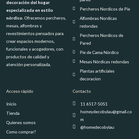
decoración del hogar
Percheros Nordicos de Pie
especializada en estilo
nórdico
. Ofrecemos percheros,
Alfombras Nordicas
mesas, alfombras y
redondas
revestimientos pensados para
Percheros Nordicos de
crear espacios modernos,
Pared
funcionales y acogedores, con
Pie de Cama Nórdico
productos de calidad y
Mesas Nórdicas redondas
atención personalizada.
Plantas artificiales
decoracion
Acceso rápido
Contacto
Inicio
11 6517-5051
homeydecobylau@gmail.co
Tienda
m
Quienes somos
@homedecobylau
Como comprar?