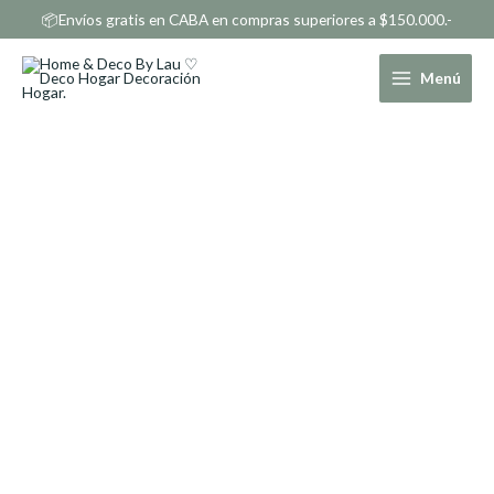
Ir
📦Envíos gratis en CABA en compras superiores a $150.000.-
al
contenido
Menú
Alfombra
Nórdica
Redonda
Tejida
color
natural
1.40m
cantidad