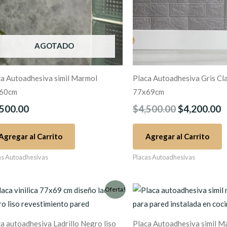
AGOTADO
ca Autoadhesiva simil Marmol
Placa Autoadhesiva Gris Cl
60cm
77x69cm
,500.00
$
4,500.00
$
4,200.00
Agregar al Carrito
Agregar al Carrito
as Autoadhesivas
Placas Autoadhesivas
El
El
El
E
Oferta!
precio
precio
precio
p
original
actual
original
a
a autoadhesiva Ladrillo Negro liso
Placa Autoadhesiva simil M
era:
es:
era:
e