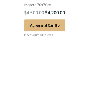
4,200.00.
$4,500.00.
$4,200.00.
Madera 70x70cm
$
4,500.00
$
4,200.00
Agregar al Carrito
Placas Autoadhesivas