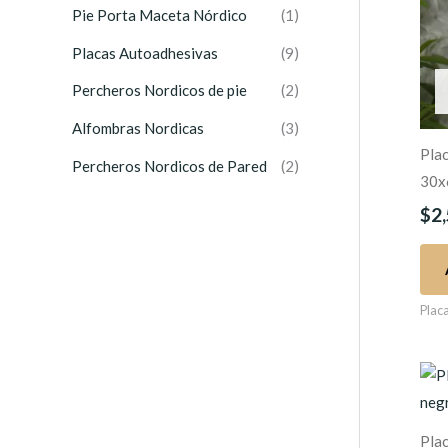
r
Pie Porta Maceta Nórdico
(1)
:
Placas Autoadhesivas
(9)
Percheros Nordicos de pie
(2)
Alfombras Nordicas
(3)
Pla
Percheros Nordicos de Pared
(2)
30x
$
2
Plac
Plac