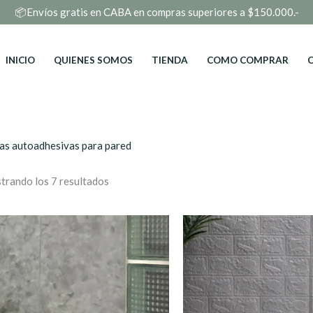
📦Envíos gratis en CABA en compras superiores a $150.000.-
INICIO
QUIENES SOMOS
TIENDA
COMO COMPRAR
Ordenado
as autoadhesivas para pared
por
puntuación
media
trando los 7 resultados
El
E
precio
p
original
a
era:
e
$4,500.00.
$