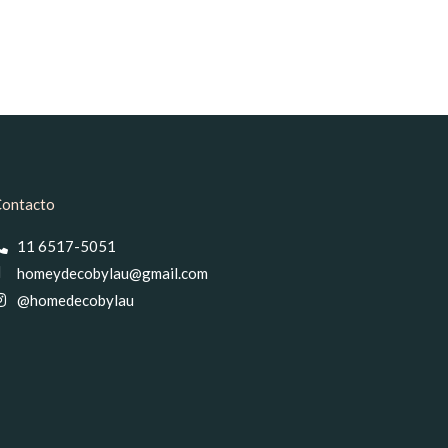
ontacto
11 6517-5051
homeydecobylau@gmail.com
@homedecobylau