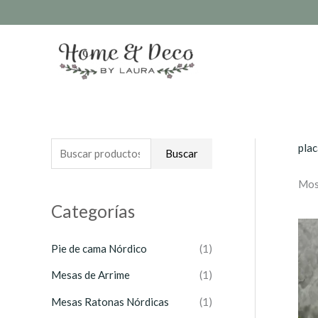
Ir
al
contenido
plac
B
Buscar
u
Mos
s
Categorías
c
a
Pie de cama Nórdico
(1)
r
Mesas de Arrime
(1)
p
o
Mesas Ratonas Nórdicas
(1)