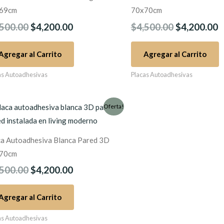
$4,500.00.
$4,200.00.
$4,500.00.
$
69cm
70x70cm
,500.00
$
4,200.00
$
4,500.00
$
4,200.00
Agregar al Carrito
Agregar al Carrito
as Autoadhesivas
Placas Autoadhesivas
El
El
Oferta!
precio
precio
original
actual
ca Autoadhesiva Blanca Pared 3D
era:
es:
$4,500.00.
$4,200.00.
70cm
,500.00
$
4,200.00
Agregar al Carrito
as Autoadhesivas